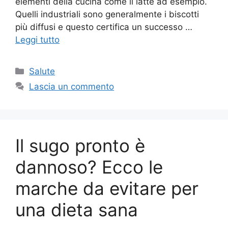
elementi della cucina come il latte ad esempio.
Quelli industriali sono generalmente i biscotti
più diffusi e questo certifica un successo …
Leggi tutto
Categorie
Salute
Lascia un commento
Il sugo pronto è
dannoso? Ecco le
marche da evitare per
una dieta sana