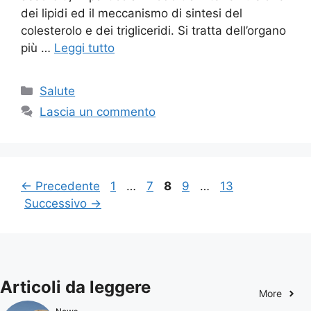
dei lipidi ed il meccanismo di sintesi del
colesterolo e dei trigliceridi. Si tratta dell’organo
più …
Leggi tutto
Categorie
Salute
Lascia un commento
Pagina
Pagina
Pagina
Pagina
Pagina
←
Precedente
1
…
7
8
9
…
13
Successivo
→
Articoli da leggere
More